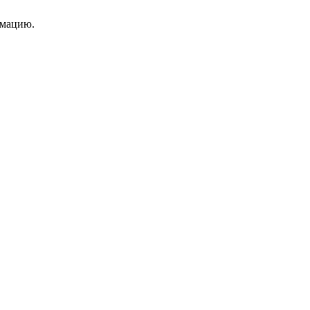
рмацию.