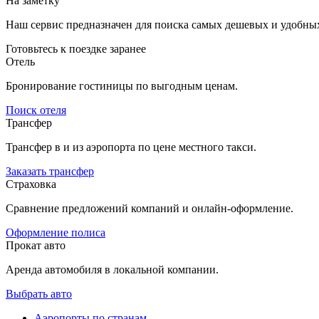
На заметку
Наш сервис предназначен для поиска самых дешевых и удобны
Готовьтесь к поездке заранее
Отель
Бронирование гостиницы по выгодным ценам.
Поиск отеля
Трансфер
Трансфер в и из аэропорта по цене местного такси.
Заказать трансфер
Страховка
Сравнение предложений компаний и онлайн-оформление.
Оформление полиса
Прокат авто
Аренда автомобиля в локальной компании.
Выбрать авто
Аэропорты по странам