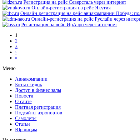
Регистрация на рейс Северсталь через интернет
Онлайн-регистрация на рейс Якутия
Онлайн-регистрация на рейс авиакомпании Победа: по
Онлайн-регистрация на рейс Руслайн через интер
Регистрация на рейс ИрАэро через интернет
1
2
3
›
»
Меню
Авиакомпании
Боты скидок
Доступ в бизнес залы
Новости
О сайте
Платная регистрация
Подсайты аэропортов
Самолеты
Статьи
Юр лицам