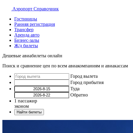
Аэропорт
Справочник
Гостиницы
Ранняя регистрация
Трансфер
Аренда авто
Бизнес-залы
Ж/д билеты
Дешевые авиабилеты онлайн
Поиск и сравнение цен по всем авиакомпаниям и авиакассам
Город вылета
Город прибытия
Туда
Обратно
1
пассажир
эконом
Найти билеты