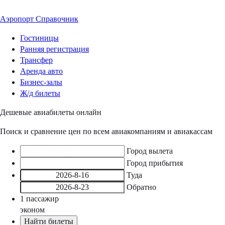
Аэропорт
Справочник
Гостиницы
Ранняя регистрация
Трансфер
Аренда авто
Бизнес-залы
Ж/д билеты
Дешевые авиабилеты онлайн
Поиск и сравнение цен по всем авиакомпаниям и авиакассам
Город вылета
Город прибытия
Туда
Обратно
1
пассажир
эконом
Найти билеты