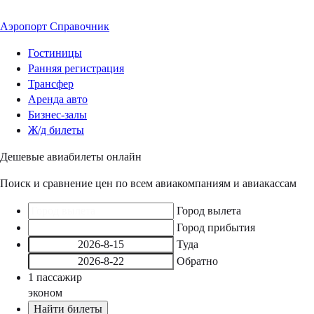
Аэропорт
Справочник
Гостиницы
Ранняя регистрация
Трансфер
Аренда авто
Бизнес-залы
Ж/д билеты
Дешевые авиабилеты онлайн
Поиск и сравнение цен по всем авиакомпаниям и авиакассам
Город вылета
Город прибытия
Туда
Обратно
1
пассажир
эконом
Найти билеты