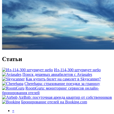
Статьи
Ил-114-300 штурмует небо
Поиск дешевых авиабилетов с Aviasales
Как купить билет на самолет в Skyscanner?
Cherehapa: страхование поездки за границу
RoomGuru: мониторинг сервисов онлайн-
бронирования отелей
AirBnb: посуточная аренда квартир от собственников
Бронирование отелей на Booking.com
«