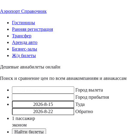
Аэропорт
Справочник
Гостиницы
Ранняя регистрация
Трансфер
Аренда авто
Бизнес-залы
Ж/д билеты
Дешевые авиабилеты онлайн
Поиск и сравнение цен по всем авиакомпаниям и авиакассам
Город вылета
Город прибытия
Туда
Обратно
1
пассажир
эконом
Найти билеты