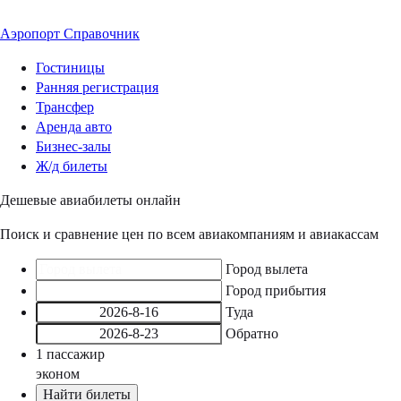
Аэропорт
Справочник
Гостиницы
Ранняя регистрация
Трансфер
Аренда авто
Бизнес-залы
Ж/д билеты
Дешевые авиабилеты онлайн
Поиск и сравнение цен по всем авиакомпаниям и авиакассам
Город вылета
Город прибытия
Туда
Обратно
1
пассажир
эконом
Найти билеты