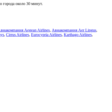
о города около 30 минут.
виакомпания Aegean Airlines
,
Авиакомпания Aer Lingus
,
ays
,
Cirrus Airlines
,
Eurocypria Airlines
,
Karthago Airlines
,