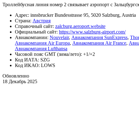
Троллейбусная линия номер 2 связывает аэропорт с Зальцбургс
Адрес: innsbrucker Bundesstrasse 95, 5020 Salzburg, Austria
Страна:
Австрия
Справочный сайт:
zalcburg.aeroport.website
Официальный cайт:
https://www.salzburg-airport.com/
Авиакомпании:
Nouvelair
,
Авиакомпания SunExpress
,
Tho
Авиакомпания Air Europa
,
Авиакомпания Air France
,
Авиа
Авиакомпания Lufthansa
Часовой пояс GMT (зима/лето): +1/+2
Код ИАТА: SZG
Код ИКАО: LOWS
Обновленно
18 Декабрь 2025