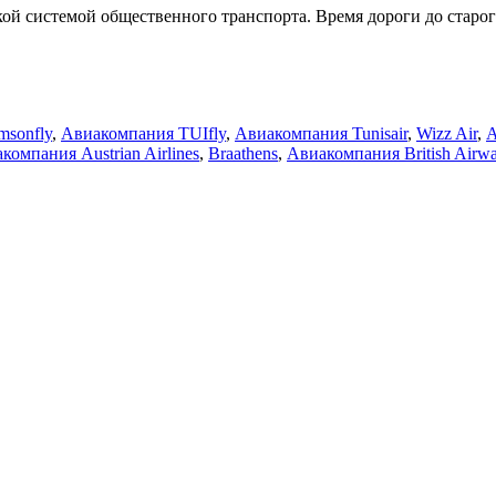
кой системой общественного транспорта. Время дороги до старог
msonfly
,
Авиакомпания TUIfly
,
Авиакомпания Tunisair
,
Wizz Air
,
А
компания Austrian Airlines
,
Braathens
,
Авиакомпания British Airw