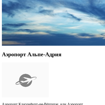
Аэропорт Альпе-Адрия
Аэропорт Клагенфурт-ам-Вёртерзе, или Аэропорт