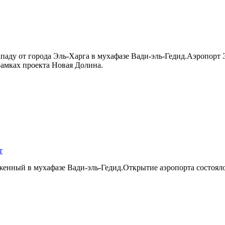
ападу от города Эль-Харга в мухафазе Вади-эль-Гедид.Аэропорт
рамках проекта Новая Долина.
т
енный в мухафазе Вади-эль-Гедид.Открытие аэропорта состоялос