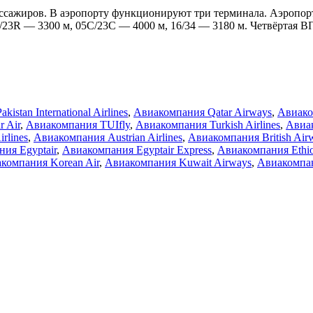
пассажиров. В аэропорту функционируют три терминала. Аэропор
3R — 3300 м, 05C/23C — 4000 м, 16/34 — 3180 м. Четвёртая ВП
istan International Airlines
,
Авиакомпания Qatar Airways
,
Авиако
ar Air
,
Авиакомпания TUIfly
,
Авиакомпания Turkish Airlines
,
Авиа
rlines
,
Авиакомпания Austrian Airlines
,
Авиакомпания British Air
ия Egyptair
,
Авиакомпания Egyptair Express
,
Авиакомпания Ethiop
компания Korean Air
,
Авиакомпания Kuwait Airways
,
Авиакомпан