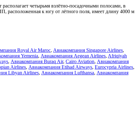
т располагает четырьмя взлётно-посадочными полосами, в
П, расположенная к югу от лётного поля, имеет длину 4000 м
мпания Royal Air Maroc
,
Авиакомпания Singapore Airlines
,
компания Yemenia
,
Авиакомпания Aegean Airlines
,
Afriqiyah
ways
,
Авиакомпания Buraq Air
,
Cairo Aviation
,
Авиакомпания
ian Airlines
,
Авиакомпания Etihad Airways
,
Eurocypria Airlines
,
ия Libyan Airlines
,
Авиакомпания Lufthansa
,
Авиакомпания