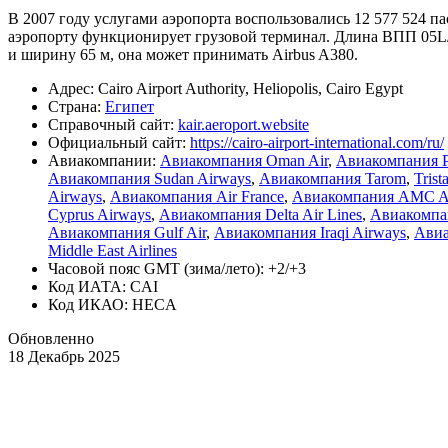
В 2007 году услугами аэропорта воспользовались 12 577 524 
аэропорту функционирует грузовой терминал. Длина ВПП 05L/2
и ширину 65 м, она может принимать Airbus A380.
Адрес: Cairo Airport Authority, Heliopolis, Cairo Egypt
Страна:
Египет
Справочный сайт:
kair.aeroport.website
Официальный cайт:
https://cairo-airport-international.com/ru/
Авиакомпании:
Авиакомпания Oman Air
,
Авиакомпания Pak
Авиакомпания Sudan Airways
,
Авиакомпания Tarom
,
Trist
Airways
,
Авиакомпания Air France
,
Авиакомпания AMC Ai
Cyprus Airways
,
Авиакомпания Delta Air Lines
,
Авиакомпан
Авиакомпания Gulf Air
,
Авиакомпания Iraqi Airways
,
Авиа
Middle East Airlines
Часовой пояс GMT (зима/лето): +2/+3
Код ИАТА: CAI
Код ИКАО: HECA
Обновленно
18 Декабрь 2025