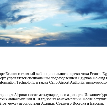
Египта и главный хаб национального перевозчика Египта EgyptA
порт управляется специальным подразделением Egyptian Holding Co
ion Information Technology, а также Cairo Airport Authority, выпо
эропорт Африки после международного аэропорта Йоханнесбур
ских авиакомпаний и 10 грузовых авиакомпаний. После вступления
ётов между аэропортами Африки, Среднего Востока и Европы.