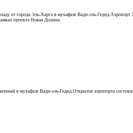
ападу от города Эль-Харга в мухафазе Вади-эль-Гедид.Аэропорт
рамках проекта Новая Долина.
енный в мухафазе Вади-эль-Гедид.Открытие аэропорта состоялос