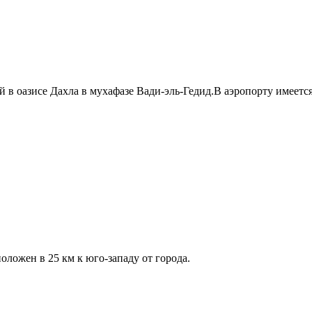
 в оазисе Дахла в мухафазе Вади-эль-Гедид.В аэропорту имеетс
ложен в 25 км к юго-западу от города.