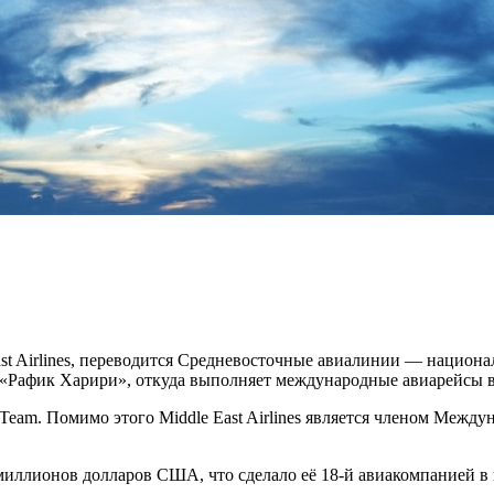
le East Airlines, переводится Средневосточные авиалинии — наци
у «Рафик Харири», откуда выполняет международные авиарейсы 
Team. Помимо этого Middle East Airlines является членом Межд
00 миллионов долларов США, что сделало её 18-й авиакомпанией 