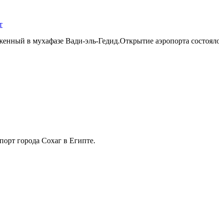
т
енный в мухафазе Вади-эль-Гедид.Открытие аэропорта состоялос
рт города Сохаг в Египте.