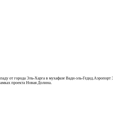
ападу от города Эль-Харга в мухафазе Вади-эль-Гедид.Аэропорт
рамках проекта Новая Долина.