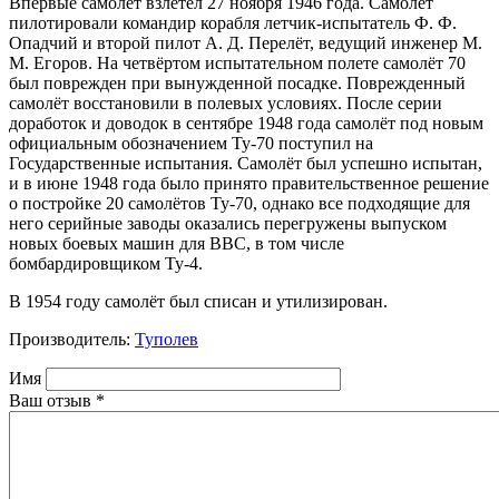
Впервые самолёт взлетел 27 ноября 1946 года. Самолёт
пилотировали командир корабля летчик-испытатель Ф. Ф.
Опадчий и второй пилот А. Д. Перелёт, ведущий инженер М.
М. Егоров. На четвёртом испытательном полете самолёт 70
был поврежден при вынужденной посадке. Поврежденный
самолёт восстановили в полевых условиях. После серии
доработок и доводок в сентябре 1948 года самолёт под новым
официальным обозначением Ту-70 поступил на
Государственные испытания. Самолёт был успешно испытан,
и в июне 1948 года было принято правительственное решение
о постройке 20 самолётов Ту-70, однако все подходящие для
него серийные заводы оказались перегружены выпуском
новых боевых машин для ВВС, в том числе
бомбардировщиком Ту-4.
В 1954 году самолёт был списан и утилизирован.
Производитель:
Туполев
Имя
Ваш отзыв
*