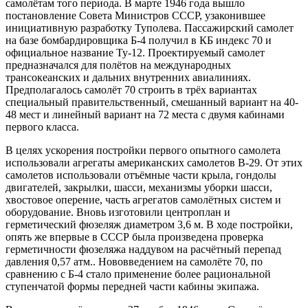
самолётам того периода. В марте 1946 года вышло
постановление Совета Министров СССР, узаконившее
инициативную разработку Туполева. Пассажирский самолет
на базе бомбардировщика Б-4 получил в КБ индекс 70 и
официальное название Ту-12. Проектируемый самолет
предназначался для полётов на международных
трансокеанских и дальних внутренних авиалиниях.
Предполагалось самолёт 70 строить в трёх вариантах
специальный правительственный, смешанный вариант на 40-
48 мест и линейный вариант на 72 места с двумя кабинами
первого класса.
В целях ускорения постройки первого опытного самолета
использовали агрегаты американских самолетов В-29. От этих
самолетов использовали отъёмные части крыла, гондолы
двигателей, закрылки, шасси, механизмы уборки шасси,
хвостовое оперение, часть агрегатов самолётных систем и
оборудование. Вновь изготовили центроплан и
герметический фюзеляж диаметром 3,6 м. В ходе постройки,
опять же впервые в СССР была произведена проверка
герметичности фюзеляжа наддувом на расчётный перепад
давления 0,57 атм.. Нововведением на самолёте 70, по
сравнению с Б-4 стало применение более рациональной
ступенчатой формы передней части кабины экипажа.