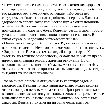
• Шум. Очень серьезная проблема. Из-за состояния здоровья
квартира у аэропорта подойдет далеко не каждому. Особенно
это касается тех, у кого имеются какие-либо сердечно-
сосудистые заболевания или проблемы с нервами. Даже на
здорового человека такое количество шума может повлиять
негативно. Порой возникают проблемы со сном, а в
последствии и головные боли. Конечно, сегодня люди просто
устанавливают пластиковые окна и ничего не слышат. В
таком случае они должны быть качественными.
• Очень много людей. Это понятно. Рядом аэропорт и всем
надо куда-то лететь. Некоторых такое может очень раздражать.
• Загрязнения. Все из-за тех же людей и транспорта. К
счастью, по технике безопасности, самолеты не имеют право
ничего выкидывать рядом с жилыми районами. Но от
выхлопных газов машин не сбежать. А если учесть тот факт,
что многие часто после прилета заказывают такси до места, то
ситуация становится печальной.
Это были все плюсы и минусы иметь квартиру рядом с
аэропортом. Каждый только индивидуально может решить
что из этого для него важно, а что нет. При принятии такого
важного решения как покупка жилья нельзя заострять все свое
внимание только на цене. Важно помнить и все остальные
факторы. Ведь эта покупка ни на один месяц или год.