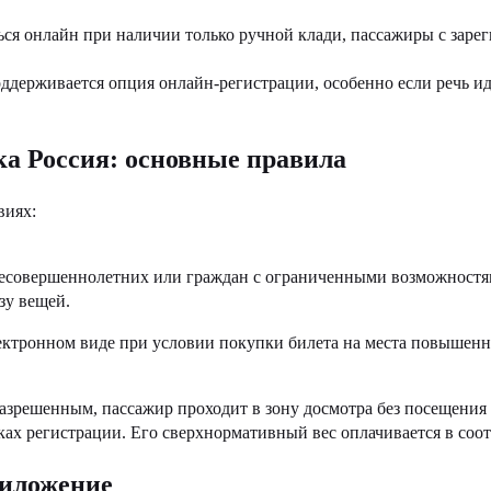
ься онлайн при наличии только ручной клади, пассажиры с заре
поддерживается опция онлайн-регистрации, особенно если речь и
ка Россия: основные правила
виях:
 несовершеннолетних или граждан с ограниченными возможностя
зу вещей.
ектронном виде при условии покупки билета на места повышенно
азрешенным, пассажир проходит в зону досмотра без посещения
ках регистрации. Его сверхнормативный вес оплачивается в со
риложение