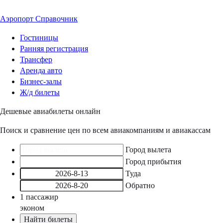
Аэропорт
Справочник
Гостиницы
Ранняя регистрация
Трансфер
Аренда авто
Бизнес-залы
Ж/д билеты
Дешевые авиабилеты онлайн
Поиск и сравнение цен по всем авиакомпаниям и авиакассам
Город вылета
Город прибытия
Туда
Обратно
1
пассажир
эконом
Найти билеты