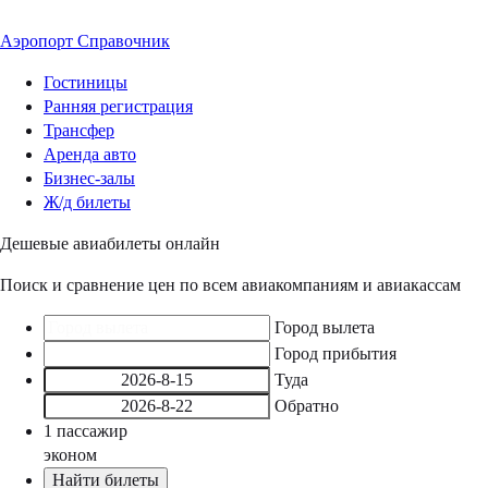
Аэропорт
Справочник
Гостиницы
Ранняя регистрация
Трансфер
Аренда авто
Бизнес-залы
Ж/д билеты
Дешевые авиабилеты онлайн
Поиск и сравнение цен по всем авиакомпаниям и авиакассам
Город вылета
Город прибытия
Туда
Обратно
1
пассажир
эконом
Найти билеты