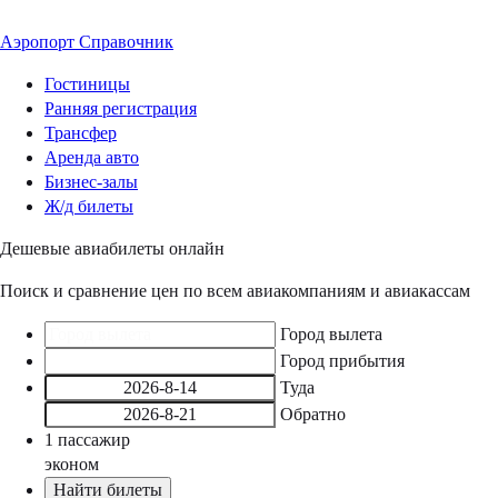
Аэропорт
Справочник
Гостиницы
Ранняя регистрация
Трансфер
Аренда авто
Бизнес-залы
Ж/д билеты
Дешевые авиабилеты онлайн
Поиск и сравнение цен по всем авиакомпаниям и авиакассам
Город вылета
Город прибытия
Туда
Обратно
1
пассажир
эконом
Найти билеты