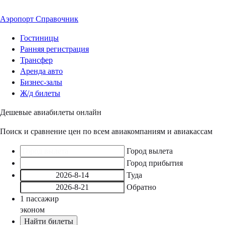
Аэропорт
Справочник
Гостиницы
Ранняя регистрация
Трансфер
Аренда авто
Бизнес-залы
Ж/д билеты
Дешевые авиабилеты онлайн
Поиск и сравнение цен по всем авиакомпаниям и авиакассам
Город вылета
Город прибытия
Туда
Обратно
1
пассажир
эконом
Найти билеты