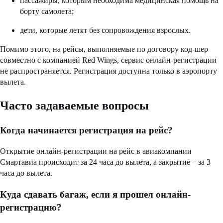
пассажиры, которым необходима медицинская помощь на
борту самолета;
дети, которые летят без сопровождения взрослых.
Помимо этого, на рейсы, выполняемые по договору код-шер
совместно с компанией Red Wings, сервис онлайн-регистрации
не распространяется. Регистрация доступна только в аэропорту
вылета.
Часто задаваемые вопросы
Когда начинается регистрация на рейс?
Открытие онлайн-регистрации на рейс в авиакомпании
Смартавиа происходит за 24 часа до вылета, а закрытие – за 3
часа до вылета.
Куда сдавать багаж, если я прошел онлайн-
регистрацию?