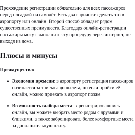
Прохождение регистрации обязательно для всех пассажиров
перед посадкой на самолёт. Есть два варианта: сделать это в
аэропорту или онлайн. Второй способ обладает рядом
существенных преимуществ. Благодаря онлайн-регистрации
пассажиры могут выполнить эту процедуру через интернет, не
выходя из дома.
Плюсы и минусы
Преимущества:
Экономия времени
: в аэропорту регистрация пассажиров
начинается за три часа до вылета, но если пройти её
онлайн, можно приехать в аэропорт позже.
Возможность выбора места
: зарегистрировавшись
онлайн, вы можете выбрать место рядом с друзьями и
близкими, а также забронировать более комфортные места
за дополнительную плату.