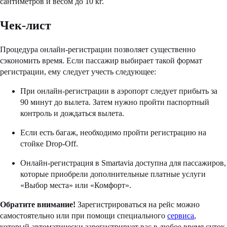
сантиметров и весом до 10 кг.
Чек-лист
Процедура онлайн-регистрации позволяет существенно
сэкономить время. Если пассажир выбирает такой формат
регистрации, ему следует учесть следующее:
При онлайн-регистрации в аэропорт следует прибыть за
90 минут до вылета. Затем нужно пройти паспортный
контроль и дождаться вылета.
Если есть багаж, необходимо пройти регистрацию на
стойке Drop-Off.
Онлайн-регистрация в Smartavia доступна для пассажиров,
которые приобрели дополнительные платные услуги
«Выбор места» или «Комфорт».
​Обратите внимание!
Зарегистрироваться на рейс можно
самостоятельно или при помощи специального
сервиса
,
который автоматически зарегистрирует вас в любое время суток,