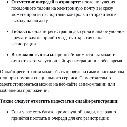
Отсутствие очередей в аэропорту
: после получения
посадочного талона на электронную почту вы сразу
можете пройти паспортный контроль и отправиться к
выходу на посадку.
Гибкость
: онлайн-регистрация доступна в любое удобное
время, и вам не придётся ждать открытия окна
регистрации.
Возможность отказа
: при необходимости вы можете
отказаться от услуги онлайн-регистрации в любое время.
Онлайн-регистрация может быть проведена самим пассажиром
или при помощи специального сервиса. Самостоятельно
зарегистрироваться можно на веб-сайте авиакомпании или
мобильном приложении.
Также следует отметить недостатки онлайн-регистрации:
Если у вас есть багаж, кроме ручной клади, всё равно
придётся постоять в очереди для его регистрации;