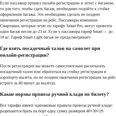
Если пассажир прошел онлайн-регистрацию и летит с багажом,
то для того, чтобы сдать багаж, необходимо подойти к стойке
оформления багажа. Это необходимо сделать не позднее
окончания регистрации на рейс.
Пассажиры компании
Смартавиа, которые летят по тарифу Smart Pro, могут провезти
один багаж весом до 23 кг. Если у пассажира тариф Smart — до
10 кг. Тариф Smart Light багаж не предусматривает.
Где взять посадочный талон на самолет при
онлайн-регистрации?
После регистрации вы можете самостоятельно распечатать
посадочный талон или обратиться на стойку регистрации в
аэропорту вылета, но не позднее окончания регистрации на рейс
(строго за 40 минут до вылета).
Какие нормы провоза ручной клади по билету?
Все тарифы имеют одинаковые правила провоза ручной клади:
разрешается брать на борт одну сумку размером 40×30×20