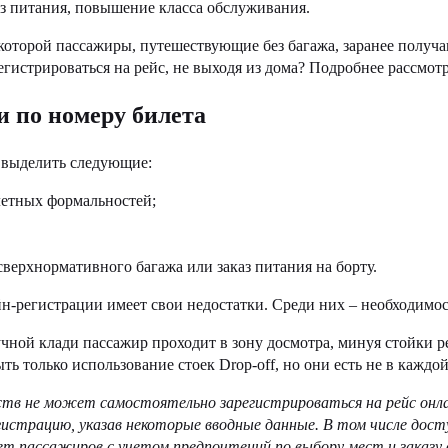
каз питания, повышение класса обслуживания.
которой пассажиры, путешествующие без багажа, заранее получа
егистрироваться на рейс, не выходя из дома? Подробнее рассмотр
и по номеру билета
 выделить следующие:
летных формальностей;
сверхнормативного багажа или заказ питания на борту.
н-регистрации имеет свои недостатки. Среди них – необходимос
ной клади пассажир проходит в зону досмотра, минуя стойки р
ь только использование стоек Drop-off, но они есть не в каждо
тв не может самостоятельно зарегистрироваться на рейс онла
истрацию, указав некоторые вводные данные. В том числе дост
ует пассажиров с учетом предпочтений по выбору мест и заказ