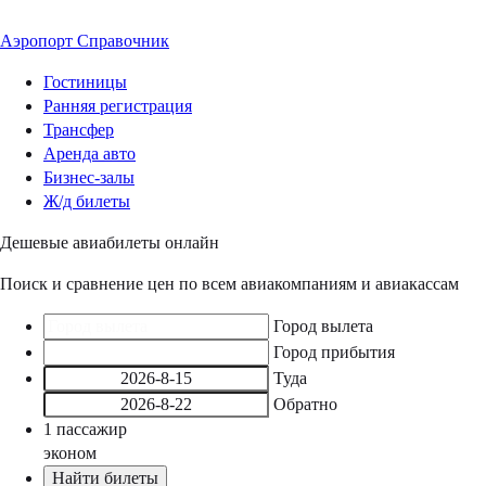
Аэропорт
Справочник
Гостиницы
Ранняя регистрация
Трансфер
Аренда авто
Бизнес-залы
Ж/д билеты
Дешевые авиабилеты онлайн
Поиск и сравнение цен по всем авиакомпаниям и авиакассам
Город вылета
Город прибытия
Туда
Обратно
1
пассажир
эконом
Найти билеты