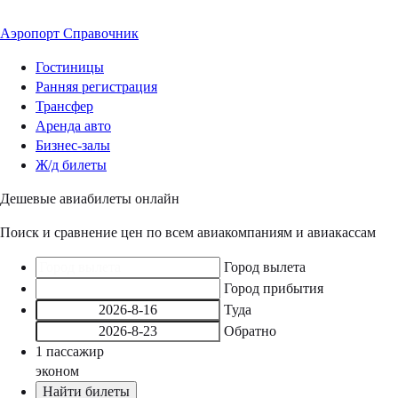
Аэропорт
Справочник
Гостиницы
Ранняя регистрация
Трансфер
Аренда авто
Бизнес-залы
Ж/д билеты
Дешевые авиабилеты онлайн
Поиск и сравнение цен по всем авиакомпаниям и авиакассам
Город вылета
Город прибытия
Туда
Обратно
1
пассажир
эконом
Найти билеты