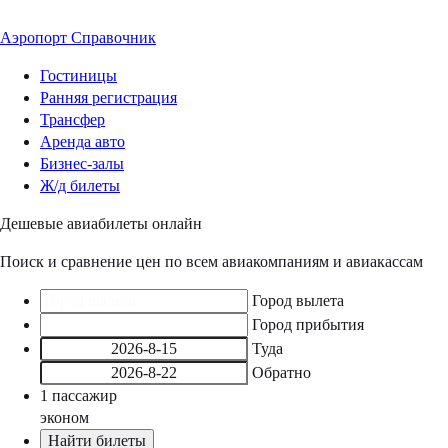
Аэропорт
Справочник
Гостиницы
Ранняя регистрация
Трансфер
Аренда авто
Бизнес-залы
Ж/д билеты
Дешевые авиабилеты онлайн
Поиск и сравнение цен по всем авиакомпаниям и авиакассам
Город вылета
Город прибытия
Туда
Обратно
1
пассажир
эконом
Найти билеты