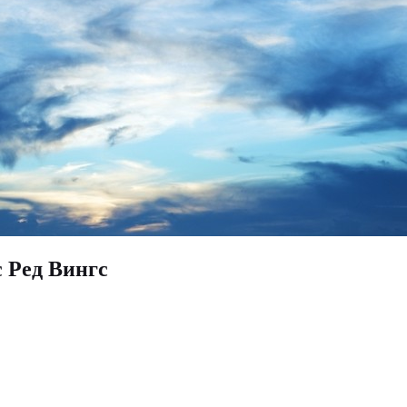
 Ред Вингс