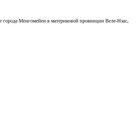
т города Менгомейен в материковой провинции Веле-Нзас,