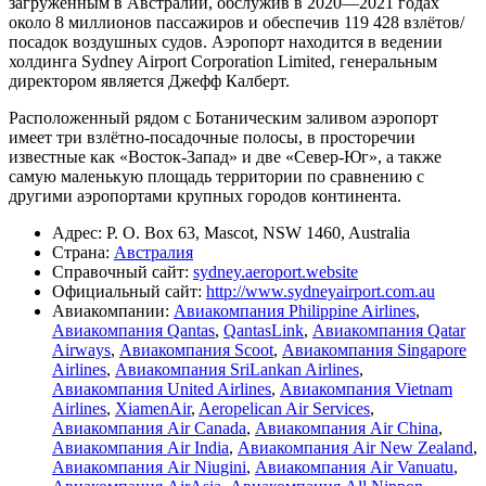
загруженным в Австралии, обслужив в 2020—2021 годах
около 8 миллионов пассажиров и обеспечив 119 428 взлётов/
посадок воздушных судов. Аэропорт находится в ведении
холдинга Sydney Airport Corporation Limited, генеральным
директором является Джефф Калберт.
Расположенный рядом с Ботаническим заливом аэропорт
имеет три взлётно-посадочные полосы, в просторечии
известные как «Восток-Запад» и две «Север-Юг», а также
самую маленькую площадь территории по сравнению с
другими аэропортами крупных городов континента.
Адрес: P. O. Box 63, Mascot, NSW 1460, Australia
Страна:
Австралия
Справочный сайт:
sydney.aeroport.website
Официальный cайт:
http://www.sydneyairport.com.au
Авиакомпании:
Авиакомпания Philippine Airlines
,
Авиакомпания Qantas
,
QantasLink
,
Авиакомпания Qatar
Airways
,
Авиакомпания Scoot
,
Авиакомпания Singapore
Airlines
,
Авиакомпания SriLankan Airlines
,
Авиакомпания United Airlines
,
Авиакомпания Vietnam
Airlines
,
XiamenAir
,
Aeropelican Air Services
,
Авиакомпания Air Canada
,
Авиакомпания Air China
,
Авиакомпания Air India
,
Авиакомпания Air New Zealand
,
Авиакомпания Air Niugini
,
Авиакомпания Air Vanuatu
,