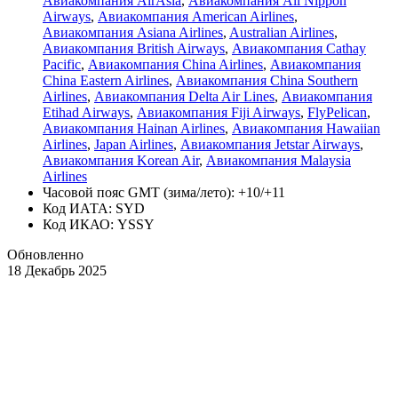
Авиакомпания AirAsia
,
Авиакомпания All Nippon
Airways
,
Авиакомпания American Airlines
,
Авиакомпания Asiana Airlines
,
Australian Airlines
,
Авиакомпания British Airways
,
Авиакомпания Cathay
Pacific
,
Авиакомпания China Airlines
,
Авиакомпания
China Eastern Airlines
,
Авиакомпания China Southern
Airlines
,
Авиакомпания Delta Air Lines
,
Авиакомпания
Etihad Airways
,
Авиакомпания Fiji Airways
,
FlyPelican
,
Авиакомпания Hainan Airlines
,
Авиакомпания Hawaiian
Airlines
,
Japan Airlines
,
Авиакомпания Jetstar Airways
,
Авиакомпания Korean Air
,
Авиакомпания Malaysia
Airlines
Часовой пояс GMT (зима/лето): +10/+11
Код ИАТА: SYD
Код ИКАО: YSSY
Обновленно
18 Декабрь 2025