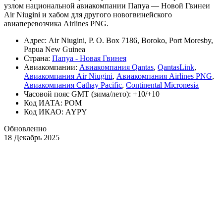
узлом национальной авиакомпании Папуа — Новой Гвинеи
Air Niugini и хабом для другого новогвинейского
авиаперевозчика Airlines PNG.
Адрес: Air Niugini, P. O. Box 7186, Boroko, Port Moresby,
Papua New Guinea
Страна:
Папуа - Новая Гвинея
Авиакомпании:
Авиакомпания Qantas
,
QantasLink
,
Авиакомпания Air Niugini
,
Авиакомпания Airlines PNG
,
Авиакомпания Cathay Pacific
,
Continental Micronesia
Часовой пояс GMT (зима/лето): +10/+10
Код ИАТА: POM
Код ИКАО: AYPY
Обновленно
18 Декабрь 2025