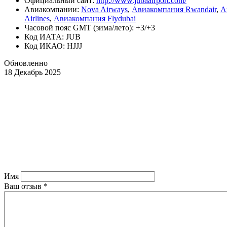
Официальный cайт:
http://www.jubaairport.com/
Авиакомпании:
Nova Airways
,
Авиакомпания Rwandair
,
А
Airlines
,
Авиакомпания Flydubai
Часовой пояс GMT (зима/лето): +3/+3
Код ИАТА: JUB
Код ИКАО: HJJJ
Обновленно
18 Декабрь 2025
Имя
Ваш отзыв
*