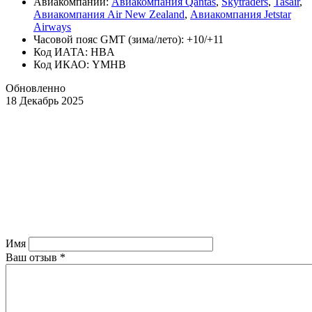
Авиакомпании:
Авиакомпания Qantas
,
Skytraders
,
Tasair
,
Авиакомпания Air New Zealand
,
Авиакомпания Jetstar
Airways
Часовой пояс GMT (зима/лето): +10/+11
Код ИАТА: HBA
Код ИКАО: YMHB
Обновленно
18 Декабрь 2025
Имя
Ваш отзыв
*