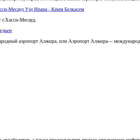
сси-Месауд Уэд Ирара - Крим Белкасем
 г.Хасси-Месауд.
едьен
ародный аэропорт Алжира, или Аэропорт Алжира— международны
х авиабилетов, а также предоставляет другую справочную инфо