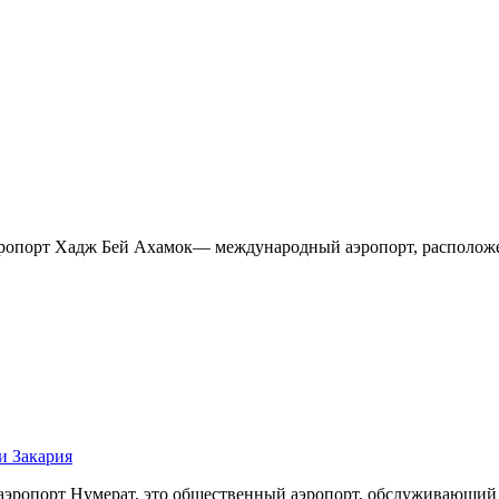
эропорт Хадж Бей Ахамок— международный аэропорт, расположен
 Закария
аэропорт Нумерат, это общественный аэропорт, обслуживающий