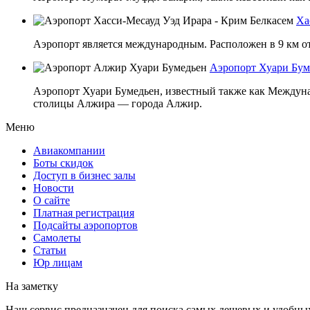
Ха
Аэропорт является международным. Расположен в 9 км от
Аэропорт Хуари Бум
Аэропорт Хуари Бумедьен, известный также как Междун
столицы Алжира — города Алжир.
Меню
Авиакомпании
Боты скидок
Доступ в бизнес залы
Новости
О сайте
Платная регистрация
Подсайты аэропортов
Самолеты
Статьи
Юр лицам
На заметку
Наш сервис предназначен для поиска самых дешевых и удобны