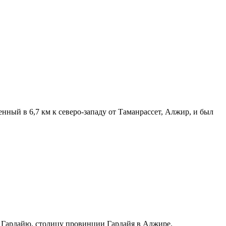
ный в 6,7 км к северо-западу от Таманрассет, Алжир, и был
 Гардайю, столицу провинции Гардайя в Алжире.