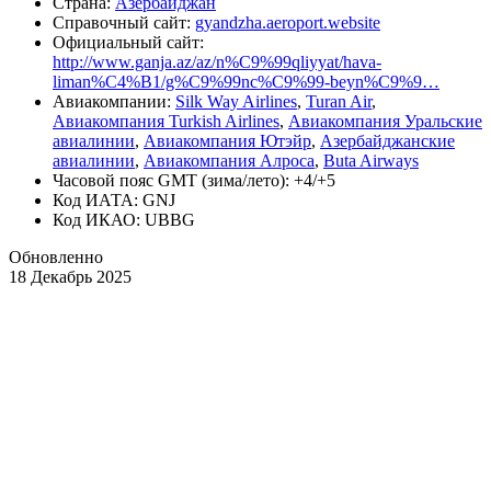
Страна:
Азербайджан
Справочный сайт:
gyandzha.aeroport.website
Официальный cайт:
http://www.ganja.az/az/n%C9%99qliyyat/hava-
liman%C4%B1/g%C9%99nc%C9%99-beyn%C9%9…
Авиакомпании:
Silk Way Airlines
,
Turan Air
,
Авиакомпания Turkish Airlines
,
Авиакомпания Уральские
авиалинии
,
Авиакомпания Ютэйр
,
Азербайджанские
авиалинии
,
Авиакомпания Алроса
,
Buta Airways
Часовой пояс GMT (зима/лето): +4/+5
Код ИАТА: GNJ
Код ИКАО: UBBG
Обновленно
18 Декабрь 2025