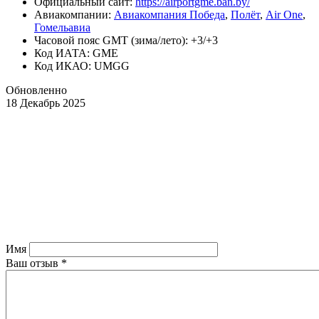
Официальный cайт:
https://airportgme.ban.by/
Авиакомпании:
Авиакомпания Победа
,
Полёт
,
Air One
,
Гомельавиа
Часовой пояс GMT (зима/лето): +3/+3
Код ИАТА: GME
Код ИКАО: UMGG
Обновленно
18 Декабрь 2025
Имя
Ваш отзыв
*