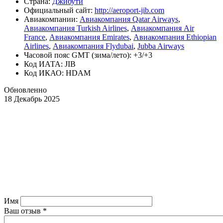
Страна:
Джибути
Официальный cайт:
http://aeroport-jib.com
Авиакомпании:
Авиакомпания Qatar Airways
,
Авиакомпания Turkish Airlines
,
Авиакомпания Air
France
,
Авиакомпания Emirates
,
Авиакомпания Ethiopian
Airlines
,
Авиакомпания Flydubai
,
Jubba Airways
Часовой пояс GMT (зима/лето): +3/+3
Код ИАТА: JIB
Код ИКАО: HDAM
Обновленно
18 Декабрь 2025
Имя
Ваш отзыв
*