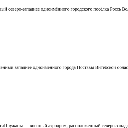
й северо-западнее одноимённого городского посёлка Россь Вол
нный западнее одноимённого города Поставы Витебской област
тиПружаны — военный аэродром, расположенный северо-западн