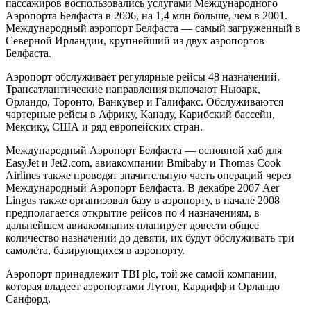
пассажиров воспользовались услугами Международного
Аэропорта Белфаста в 2006, на 1,4 млн больше, чем в 2001.
Международный аэропорт Белфаста — самый загруженный в
Северной Ирландии, крупнейший из двух аэропортов
Белфаста.
Аэропорт обслуживает регулярные рейсы 48 назначений.
Трансатлантические направления включают Ньюарк,
Орландо, Торонто, Ванкувер и Галифакс. Обслуживаются
чартерные рейсы в Африку, Канаду, Карибский бассейн,
Мексику, США и ряд европейских стран.
Международный Аэропорт Белфаста — основной хаб для
EasyJet и Jet2.com, авиакомпании Bmibaby и Thomas Cook
Airlines также проводят значительную часть операций через
Международный Аэропорт Белфаста. В декабре 2007 Aer
Lingus также организовал базу в аэропорту, в начале 2008
предполагается открытие рейсов по 4 назначениям, в
дальнейшем авиакомпания планирует довести общее
количество назначений до девяти, их будут обслуживать три
самолёта, базирующихся в аэропорту.
Аэропорт принадлежит TBI plc, той же самой компании,
которая владеет аэропортами Лутон, Кардифф и Орландо
Санфорд.