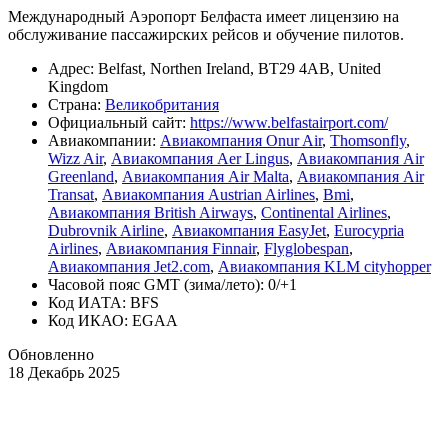
Международный Аэропорт Белфаста имеет лицензию на
обслуживание пассажирских рейсов и обучение пилотов.
Адрес: Belfast, Northen Ireland, BT29 4AB, United
Kingdom
Страна:
Великобритания
Официальный cайт:
https://www.belfastairport.com/
Авиакомпании:
Авиакомпания Onur Air
,
Thomsonfly
,
Wizz Air
,
Авиакомпания Aer Lingus
,
Авиакомпания Air
Greenland
,
Авиакомпания Air Malta
,
Авиакомпания Air
Transat
,
Авиакомпания Austrian Airlines
,
Bmi
,
Авиакомпания British Airways
,
Continental Airlines
,
Dubrovnik Airline
,
Авиакомпания EasyJet
,
Eurocypria
Airlines
,
Авиакомпания Finnair
,
Flyglobespan
,
Авиакомпания Jet2.com
,
Авиакомпания KLM cityhopper
Часовой пояс GMT (зима/лето): 0/+1
Код ИАТА: BFS
Код ИКАО: EGAA
Обновленно
18 Декабрь 2025