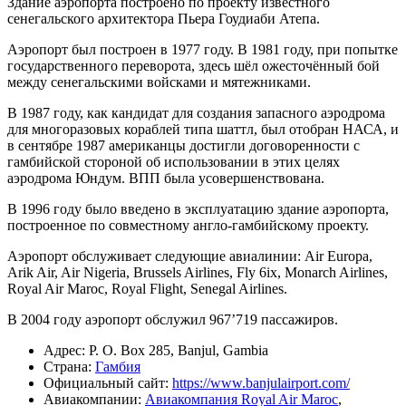
Здание аэропорта построено по проекту известного
сенегальского архитектора Пьера Гоудиаби Атепа.
Аэропорт был построен в 1977 году. В 1981 году, при попытке
государственного переворота, здесь шёл ожесточённый бой
между сенегальскими войсками и мятежниками.
В 1987 году, как кандидат для создания запасного аэродрома
для многоразовых кораблей типа шаттл, был отобран НАСА, и
в сентябре 1987 американцы достигли договоренности с
гамбийской стороной об использовании в этих целях
аэродрома Юндум. ВПП была усовершенствована.
В 1996 году было введено в эксплуатацию здание аэропорта,
построенное по совместному англо-гамбийскому проекту.
Аэропорт обслуживает следующие авиалинии: Air Europa,
Arik Air, Air Nigeria, Brussels Airlines, Fly 6ix, Monarch Airlines,
Royal Air Maroc, Royal Flight, Senegal Airlines.
В 2004 году аэропорт обслужил 967’719 пассажиров.
Адрес: P. O. Box 285, Banjul, Gambia
Страна:
Гамбия
Официальный cайт:
https://www.banjulairport.com/
Авиакомпании:
Авиакомпания Royal Air Maroc
,