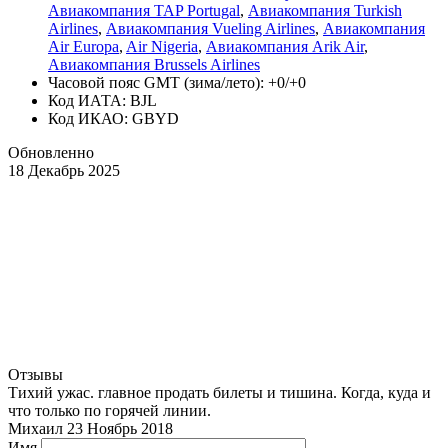
Авиакомпания TAP Portugal
,
Авиакомпания Turkish
Airlines
,
Авиакомпания Vueling Airlines
,
Авиакомпания
Air Europa
,
Air Nigeria
,
Авиакомпания Arik Air
,
Авиакомпания Brussels Airlines
Часовой пояс GMT (зима/лето): +0/+0
Код ИАТА: BJL
Код ИКАО: GBYD
Обновленно
18 Декабрь 2025
Отзывы
Тихий ужас. главное продать билеты и тишина. Когда, куда и
что только по горячей линии.
Михаил
23 Ноябрь 2018
Имя