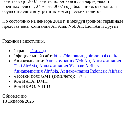
года по март 2007 года использовался для чартерных и
военных рейсов, 24 марта 2007 года был вновь открыт для
осуществления внутренних коммерческих полётов.
По состоянию на декабрь 2018 г. в международном терминале
представлены компании Air Asia, Nok Air, Lion Air и другие.
Графики недоступны.
Страна:
Таиланд
Официальный cайт:
https://donmueang.airportthai.co.th/
Авиакомпании:
Авиакомпания Nok Air
,
Авиакомпания
Thai AirAsia
,
Авиакомпания Vietnam Airlines
,
Авиакомпания AirAsia
,
Авиакомпания Indonesia AirAsia
Часовой пояс GMT (зима/лето): +7/+7
Код ИАТА: DMK
Код ИКАО: VTBD
Обновленно
18 Декабрь 2025