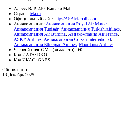
Адрес: B. P. 230, Bamako Mali
Страна:
Мали
Официальный cайт:
http://ASAM-mali.com
Авиакомпании:
Авиакомпания Royal Air Maroc
,
Авиакомпания Tunisair
,
Авиакомпания Turkish Airlines
,
Авиакомпания Air Burkina
,
Авиакомпания Air France
,
ASKY Airlines
,
Авиакомпания Corsair International
,
Авиакомпания Ethiopian Airlines
,
Mauritania Airlines
Часовой пояс GMT (зима/лето): 0/0
Код ИАТА: BKO
Код ИКАО: GABS
Обновленно
18 Декабрь 2025