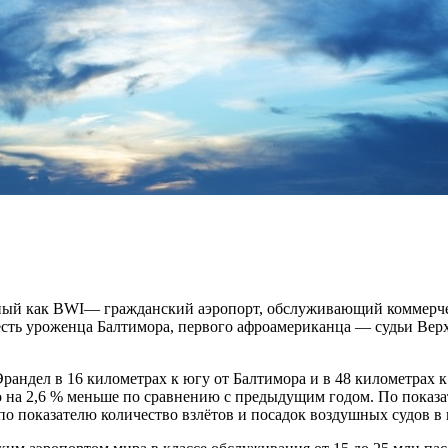
ый как BWI— гражданский аэропорт, обслуживающий коммерчес
есть уроженца Балтимора, первого афроамериканца — судьи Ве
рандел в 16 километрах к югу от Балтимора и в 48 километрах к
о на 2,6 % меньше по сравнению с предыдущим годом. По показа
 показателю количество взлётов и посадок воздушных судов в г