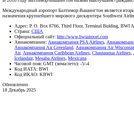
В 2010 году Балтимор-Вашингтон назван наилучшим граждански
Международный аэропорт Балтимор-Вашингтон является втори
назначения крупнейшего мирового дискаунтера Southwest Airlin
Адрес: P. O. Box 8766, Third Floor, Terminal Bulding, BWI Ai
Страна:
США
Официальный cайт:
http://www.bwiairport.com
Авиакомпании:
Авиакомпания PSA Airlines
,
Авиакомпания
Авиакомпания Air Greenland
,
Авиакомпания Air Wisconsi
Air
,
Авиакомпания Caribbean Airlines
,
Chautauqua Airlines
,
Icelandair
,
Mesaba Airlines
,
Mexicana
Часовой пояс GMT (зима/лето): -5/-4
Код ИАТА: BWI
Код ИКАО: KBWI
Обновленно
18 Декабрь 2025