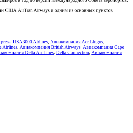
сажиров в год по версии Международного Совета аэропортов.
и США AirTran Airways и одним из основных пунктов
press
,
USA3000 Airlines
,
Авиакомпания Aer Lingus
,
 Airlines
,
Авиакомпания British Airways
,
Авиакомпания Cape
акомпания Delta Air Lines
,
Delta Connection
,
Авиакомпания