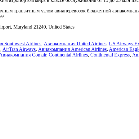
м аэропортом мира в классе обслуживания от 15 до 25 млн пас
чным транзитным узлом авиаперевозок бюджетной авиакомпани
es.
rport, Maryland 21240, United States
 Southwest Airlines
,
Авиакомпания United Airlines
,
US Airways Ex
n
,
AirTran Airways
,
Авиакомпания American Airlines
,
American Eagle
Авиакомпания Comair
,
Continental Airlines
,
Continental Express
,
Ави