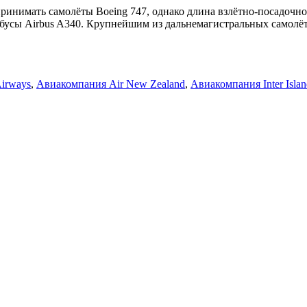
нимать самолёты Boeing 747, однако длина взлётно-посадочной
эробусы Airbus A340. Крупнейшим из дальнемагистральных самол
Airways
,
Авиакомпания Air New Zealand
,
Авиакомпания Inter Isla