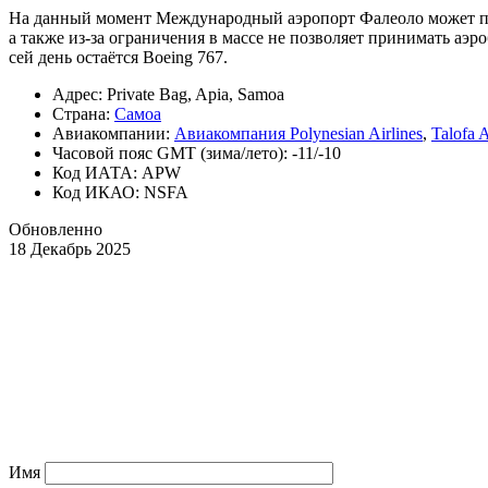
На данный момент Международный аэропорт Фалеоло может при
а также из-за ограничения в массе не позволяет принимать а
сей день остаётся Boeing 767.
Адрес: Private Bag, Apia, Samoa
Страна:
Самоа
Авиакомпании:
Авиакомпания Polynesian Airlines
,
Talofa 
Часовой пояс GMT (зима/лето): -11/-10
Код ИАТА: APW
Код ИКАО: NSFA
Обновленно
18 Декабрь 2025
Имя