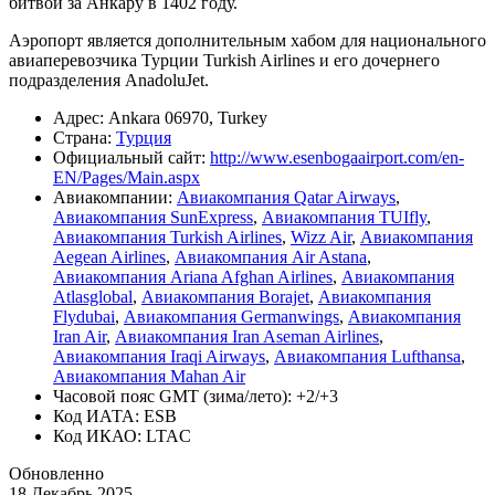
битвой за Анкару в 1402 году.
Аэропорт является дополнительным хабом для национального
авиаперевозчика Турции Turkish Airlines и его дочернего
подразделения AnadoluJet.
Адрес: Ankara 06970, Turkey
Страна:
Турция
Официальный cайт:
http://www.esenbogaairport.com/en-
EN/Pages/Main.aspx
Авиакомпании:
Авиакомпания Qatar Airways
,
Авиакомпания SunExpress
,
Авиакомпания TUIfly
,
Авиакомпания Turkish Airlines
,
Wizz Air
,
Авиакомпания
Aegean Airlines
,
Авиакомпания Air Astana
,
Авиакомпания Ariana Afghan Airlines
,
Авиакомпания
Atlasglobal
,
Авиакомпания Borajet
,
Авиакомпания
Flydubai
,
Авиакомпания Germanwings
,
Авиакомпания
Iran Air
,
Авиакомпания Iran Aseman Airlines
,
Авиакомпания Iraqi Airways
,
Авиакомпания Lufthansa
,
Авиакомпания Mahan Air
Часовой пояс GMT (зима/лето): +2/+3
Код ИАТА: ESB
Код ИКАО: LTAC
Обновленно
18 Декабрь 2025