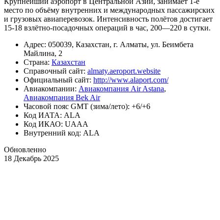
Крупнейший аэропорт в Центральной Азии, занимает 1-е
место по объёму внутренних и международных пассажирских
и грузовых авиаперевозок. Интенсивность полётов достигает
15-18 взлётно-посадочных операций в час, 200—220 в сутки.
Адрес: 050039, Казахстан, г. Алматы, ул. Беимбета
Майлина, 2
Страна:
Казахстан
Справочный сайт:
almaty.aeroport.website
Официальный cайт:
http://www.alaport.com/
Авиакомпании:
Авиакомпания Air Astana
,
Авиакомпания Bek Air
Часовой пояс GMT (зима/лето): +6/+6
Код ИАТА: ALA
Код ИКАО: UAAA
Внутренний код: ALA
Обновленно
18 Декабрь 2025