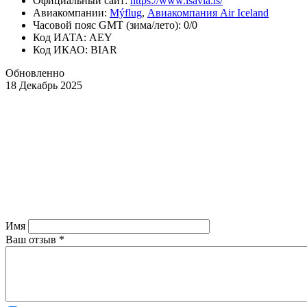
Официальный cайт:
https://www.isavia.is/
Авиакомпании:
Mýflug
,
Авиакомпания Air Iceland
Часовой пояс GMT (зима/лето): 0/0
Код ИАТА: AEY
Код ИКАО: BIAR
Обновленно
18 Декабрь 2025
Имя
Ваш отзыв
*