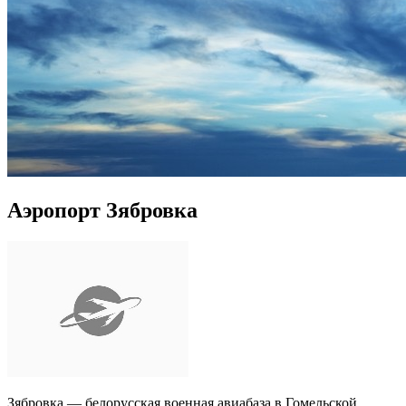
Аэропорт Зябровка
Зябровка — белорусская военная авиабаза в Гомельской