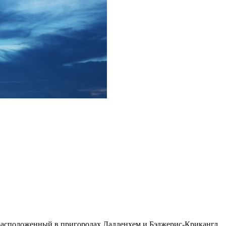
асположенный в пригородах Ладденхем и Бэджерис-Крикангл.,