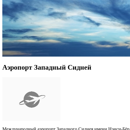
Аэропорт Западный Сидней
Международный аэропорт Западного Сиднея имени Нэнси-Бёрд