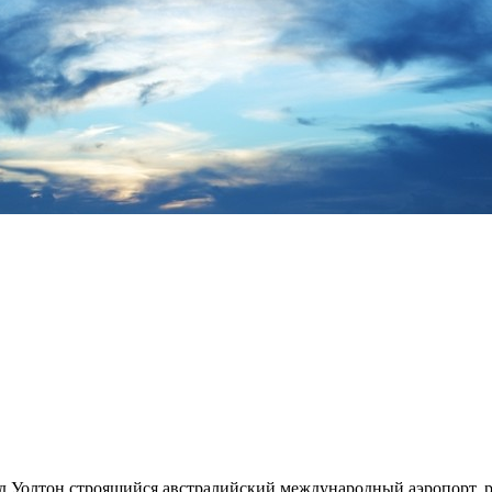
 Уолтон строящийся австралийский международный аэропорт, р