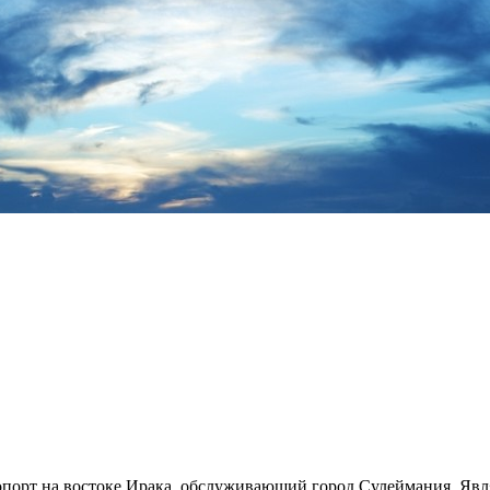
рт на востоке Ирака, обслуживающий город Сулеймания. Являе