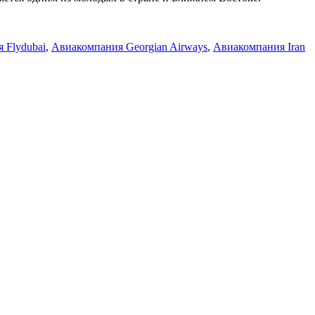
 Flydubai
,
Авиакомпания Georgian Airways
,
Авиакомпания Iran