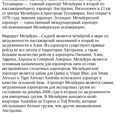
Тулламарин — главный аэропорт Мельбурна и второй по
пассажирообороту аэропорт Австралии. Расположен в 23 км
от центра Мельбурна в пригороде Тулламарин. Был открыт в
1970 году, заменив аэропорт Эссендон. Мельбурнский
аэропорт — единственный международный аэропорт,
обслуживающий Мельбурнскую агломерацию.
Маршрут Мельбурн—Сидней является четвёртой в мире по
загруженности пассажирской авиалинией и второй по
загруженности в Азии. Из аэропорта существуют прямые
рейсы во все штаты и территории Австралии, а также
большое количество рейсов в аэропорты Океании, Азии,
Африки, Европы и Северной Америки. Мельбурн является
основным назначением для аэропортов пяти из семи
австралийских столичных аэропортов. Мельбурнский
аэропорт является хабом для Qantas и Virgin Blue, для Jetstar
Airways и Tiger Airways Australia используют аэропорт в
качестве основной базы. Аэропорт Мельбурна является самым
загруженным аэропортом для экспортных грузов по
состоянию на декабрь 2008 года и вторым по загруженности
для импортных грузов. В Мельбурне находятся штаб-
квартиры Australian air Express и Toll Priority, которые
обслуживают больше грузов, чем другие авиакомпании
Австралии.