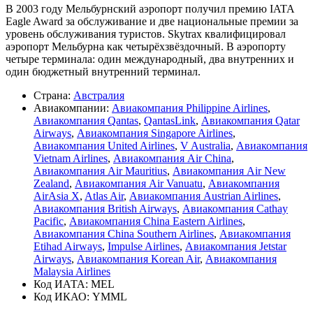
В 2003 году Мельбурнский аэропорт получил премию IATA
Eagle Award за обслуживание и две национальные премии за
уровень обслуживания туристов. Skytrax квалифицировал
аэропорт Мельбурна как четырёхзвёздочный. В аэропорту
четыре терминала: один международный, два внутренних и
один бюджетный внутренний терминал.
Страна:
Австралия
Авиакомпании:
Авиакомпания Philippine Airlines
,
Авиакомпания Qantas
,
QantasLink
,
Авиакомпания Qatar
Airways
,
Авиакомпания Singapore Airlines
,
Авиакомпания United Airlines
,
V Australia
,
Авиакомпания
Vietnam Airlines
,
Авиакомпания Air China
,
Авиакомпания Air Mauritius
,
Авиакомпания Air New
Zealand
,
Авиакомпания Air Vanuatu
,
Авиакомпания
AirAsia X
,
Atlas Air
,
Авиакомпания Austrian Airlines
,
Авиакомпания British Airways
,
Авиакомпания Cathay
Pacific
,
Авиакомпания China Eastern Airlines
,
Авиакомпания China Southern Airlines
,
Авиакомпания
Etihad Airways
,
Impulse Airlines
,
Авиакомпания Jetstar
Airways
,
Авиакомпания Korean Air
,
Авиакомпания
Malaysia Airlines
Код ИАТА: MEL
Код ИКАО: YMML