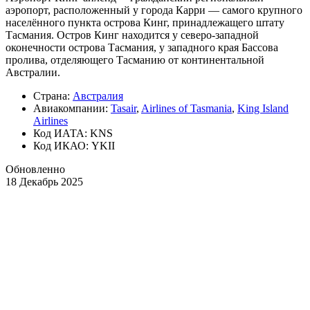
аэропорт, расположенный у города Карри — самого крупного
населённого пункта острова Кинг, принадлежащего штату
Тасмания. Остров Кинг находится у северо-западной
оконечности острова Тасмания, у западного края Бассова
пролива, отделяющего Тасманию от континентальной
Австралии.
Страна:
Австралия
Авиакомпании:
Tasair
,
Airlines of Tasmania
,
King Island
Airlines
Код ИАТА: KNS
Код ИКАО: YKII
Обновленно
18 Декабрь 2025