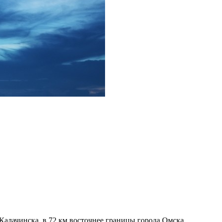
алачинска, в 72 км восточнее границы города Омска.