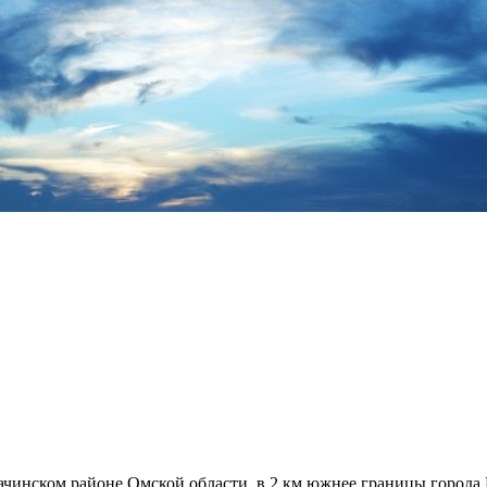
инском районе Омской области, в 2 км южнее границы города К