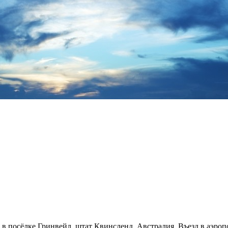
посёлке Гринвейл, штат Квинсленд, Австралия. Въезд в аэропор