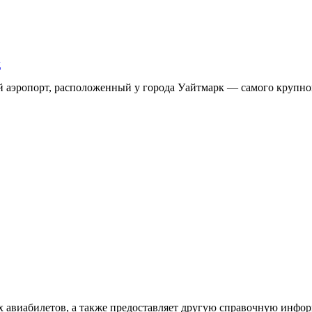
д
аэропорт, расположенный у города Уайтмарк — самого крупног
х авиабилетов, а также предоставляет другую справочную инфо