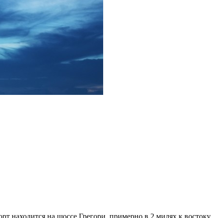
т находится на шоссе Грегори, примерно в 2 милях к востоку