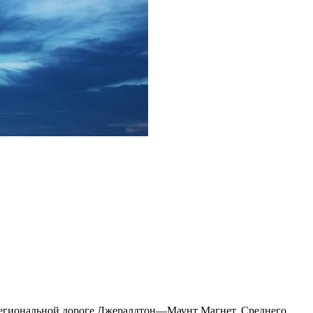
 региональной дороге Джералдтон—Маунт Магнет, Среднего