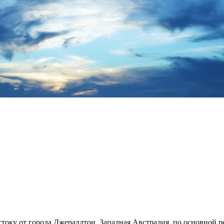
стоку от города Джералдтон, Западная Австралия, по основной