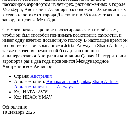
пассажиров аэропортом из четырёх, расположенных в городе
Мельбурн, Австралия. Аэропорт расположен в 23 километрах
к северо-востоку от города Джелонг и в 55 километрах к юго-
западу от центра Мельбурна.
С самого начала аэропорт проектировался таким образом,
чтобы он был способен принимать реактивные самолёты, и
имеет одну взлётно-посадочную полосу. В настоящее время он
используется авиакомпаниями Jetstar Airways и Sharp Airlines, а
также в качестве ремонтной базы для основного
авиаперевозчика Австралии компании Qantas. На территории
аэропорта раз в два года проводится Международное
Австралийское Авиашоу.
Страна:
Австралия
Авиакомпании:
Авиакомпания Qantas
,
Sharp Airlines
,
Авиакомпания Jetstar Airways
Код ИАТА: AVV
Код ИКАО: YMAV
Обновленно
18 Декабрь 2025